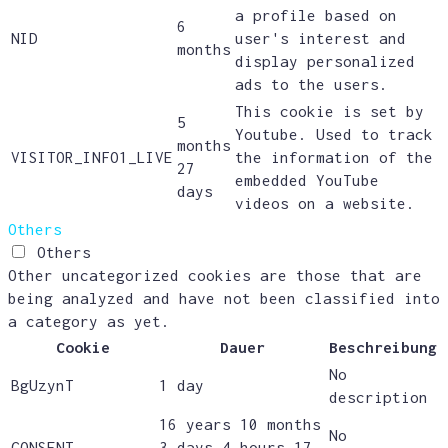
a profile based on
6
NID
user's interest and
months
display personalized
ads to the users.
This cookie is set by
5
Youtube. Used to track
months
VISITOR_INFO1_LIVE
the information of the
27
embedded YouTube
days
videos on a website.
Others
Others
Other uncategorized cookies are those that are
being analyzed and have not been classified into
a category as yet.
Cookie
Dauer
Beschreibung
No
BgUzynT
1 day
description
16 years 10 months
No
CONSENT
3 days 4 hours 17