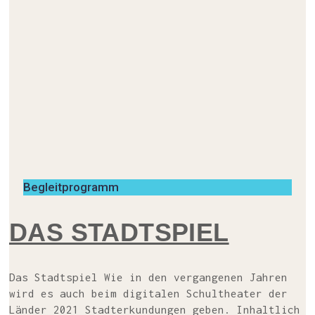
Begleitprogramm
DAS STADT­SPIEL
Das Stadt­spiel Wie in den ver­gan­ge­nen Jah­ren
wird es auch beim digi­ta­len Schul­thea­ter der
Län­der 2021 Stadt­er­kun­dun­gen geben. Inhalt­lich