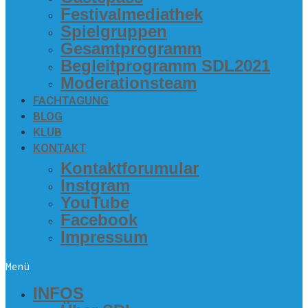
Fes­ti­val­me­dia­thek
Spiel­grup­pen
Gesamt­pro­gramm
Begleit­pro­gramm SDL2021
Mode­ra­ti­ons­team
FACH­TA­GUNG
BLOG
KLUB
KON­TAKT
Kon­takt­fo­ru­mu­lar
Inst­gram
You­Tube
Face­book
Impres­sum
Menü
INFOS