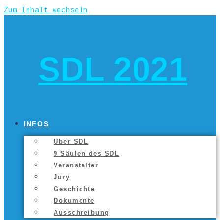
Zum Inhalt wechseln
SDL 2021
INFOS
Über SDL
9 Säu­len des SDL
Ver­an­stal­ter
Jury
Geschich­te
Doku­men­te
Aus­schrei­bung