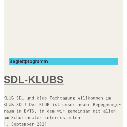
Begleitprogramm
SDL-KLUBS
KLUB SDL und klub Fach­ta­gung Will­kom­men im
KLUB SDL! Der KLUB ist unser neu­er Begeg­nungs­
raum im BVTS, in dem wir gemein­sam mit allen
am Schul­thea­ter interessierten
1. September 2021