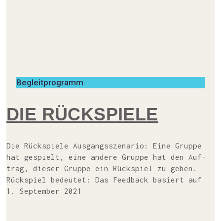
Begleitprogramm
DIE RÜCK­SPIE­LE
Die Rück­spie­le Aus­gangs­sze­na­rio: Eine Grup­pe
hat gespielt, eine ande­re Grup­pe hat den Auf­
trag, die­ser Grup­pe ein Rück­spiel zu geben.
Rück­spiel bedeu­tet: Das Feed­back basiert auf
1. September 2021