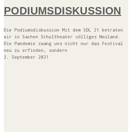
PODI­UMS­DIS­KUS­SI­ON
Die Podi­ums­dis­kus­si­on Mit dem SDL 21 betra­ten
wir in Sachen Schul­thea­ter völ­li­ges Neu­land.
Die Pan­de­mie zwang uns nicht nur das Fes­ti­val
neu zu erfin­den, sondern
2. September 2021