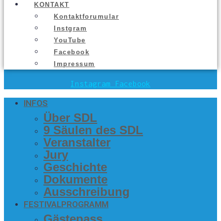
KON­TAKT
Kon­takt­fo­ru­mu­lar
Inst­gram
You­Tube
Face­book
Impres­sum
Instagram
Facebook
INFOS
Über SDL
9 Säu­len des SDL
Ver­an­stal­ter
Jury
Geschich­te
Doku­men­te
Aus­schrei­bung
FES­TI­VAL­PRO­GRAMM
Gäs­te­pass