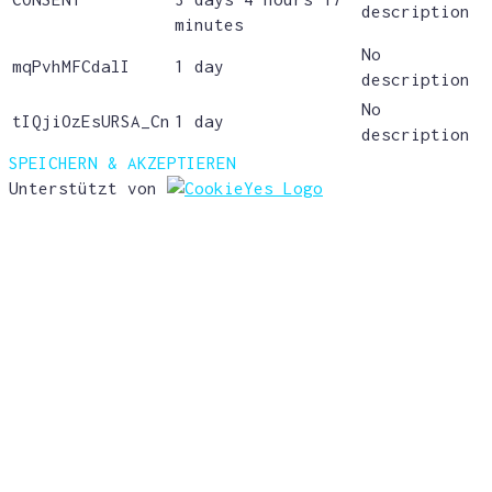
description
minutes
No
mqPvhMFCdalI
1 day
description
No
tIQjiOzEsURSA_Cn
1 day
description
SPEICHERN & AKZEPTIEREN
Unterstützt von