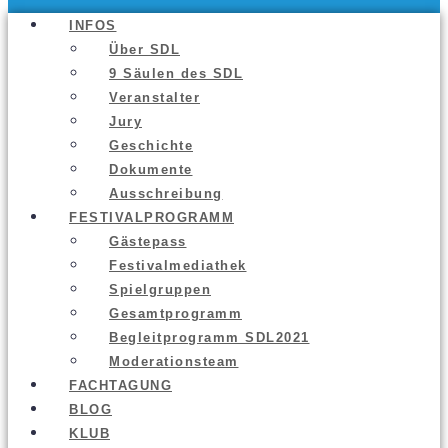
INFOS
Über SDL
9 Säu­len des SDL
Ver­an­stal­ter
Jury
Geschich­te
Doku­men­te
Aus­schrei­bung
FES­TI­VAL­PRO­GRAMM
Gäs­te­pass
Fes­ti­val­me­dia­thek
Spiel­grup­pen
Gesamt­pro­gramm
Begleit­pro­gramm SDL2021
Mode­ra­ti­ons­team
FACH­TA­GUNG
BLOG
KLUB