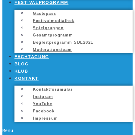
FES­TI­VAL­PRO­GRAMM
Gäs­te­pass
Fes­ti­val­me­dia­thek
Spiel­grup­pen
Gesamt­pro­gramm
Begleit­pro­gramm SDL2021
Mode­ra­ti­ons­team
FACH­TA­GUNG
BLOG
KLUB
KON­TAKT
Kon­takt­fo­ru­mu­lar
Inst­gram
You­Tube
Face­book
Impres­sum
Menü