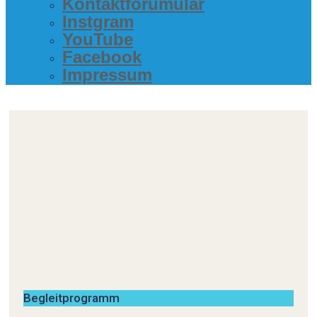
Kon­takt­fo­ru­mu­lar
Inst­gram
You­Tube
Face­book
Impres­sum
Begleitprogramm