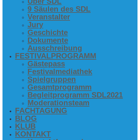
Über SDL
9 Säu­len des SDL
Ver­an­stal­ter
Jury
Geschich­te
Doku­men­te
Aus­schrei­bung
FES­TI­VAL­PRO­GRAMM
Gäs­te­pass
Fes­ti­val­me­dia­thek
Spiel­grup­pen
Gesamt­pro­gramm
Begleit­pro­gramm SDL2021
Mode­ra­ti­ons­team
FACH­TA­GUNG
BLOG
KLUB
KON­TAKT