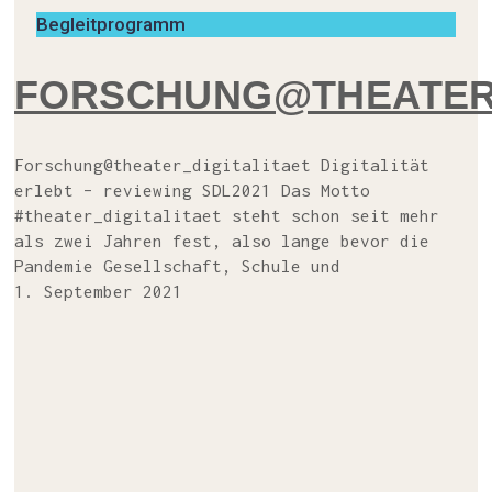
Begleitprogramm
FORSCHUNG@THEATER_
Forschung@theater_digitalitaet Digi­ta­li­tät
erlebt – revie­w­ing SDL2021 Das Mot­to
#theater_digitalitaet steht schon seit mehr
als zwei Jah­ren fest, also lan­ge bevor die
Pan­de­mie Gesell­schaft, Schu­le und
1. September 2021