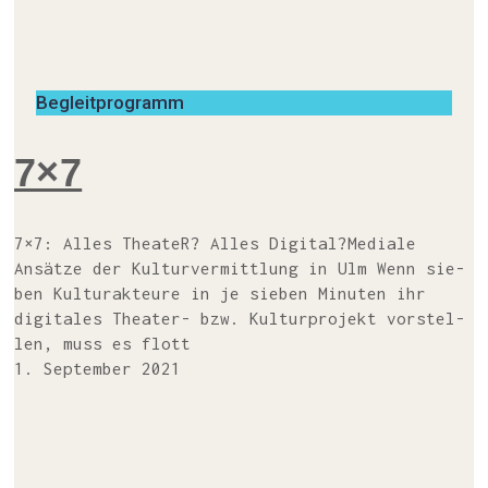
Begleitprogramm
7×7
7×7: Alles Thea­teR? Alles Digi­tal?Media­le
Ansät­ze der Kul­tur­ver­mitt­lung in Ulm Wenn sie­
ben Kul­tur­ak­teu­re in je sie­ben Minu­ten ihr
digi­ta­les The­a­­ter- bzw. Kul­tur­pro­jekt vor­stel­
len, muss es flott
1. September 2021