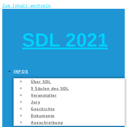
Zum Inhalt wechseln
SDL 2021
INFOS
Über SDL
9 Säu­len des SDL
Ver­an­stal­ter
Jury
Geschich­te
Doku­men­te
Aus­schrei­bung