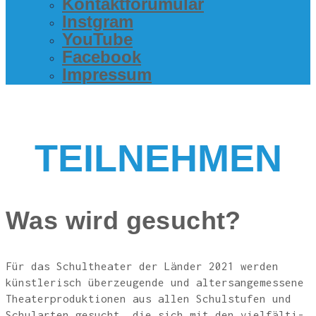
Kon­takt­fo­ru­mu­lar
Inst­gram
You­Tube
Face­book
Impres­sum
TEIL­NEH­MEN
Was wird gesucht?
Für das Schul­thea­ter der Län­der 2021 wer­den
künst­le­risch über­zeu­gen­de und alters­an­ge­mes­se­ne
Thea­ter­pro­duk­tio­nen aus allen Schul­stu­fen und
Schul­ar­ten gesucht, die sich mit den viel­fäl­ti­