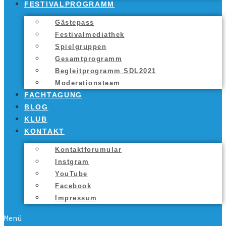
FES­TI­VAL­PRO­GRAMM
Gäs­te­pass
Fes­ti­val­me­dia­thek
Spiel­grup­pen
Gesamt­pro­gramm
Begleit­pro­gramm SDL2021
Mode­ra­ti­ons­team
FACH­TA­GUNG
BLOG
KLUB
KON­TAKT
Kon­takt­fo­ru­mu­lar
Inst­gram
You­Tube
Face­book
Impres­sum
Menü