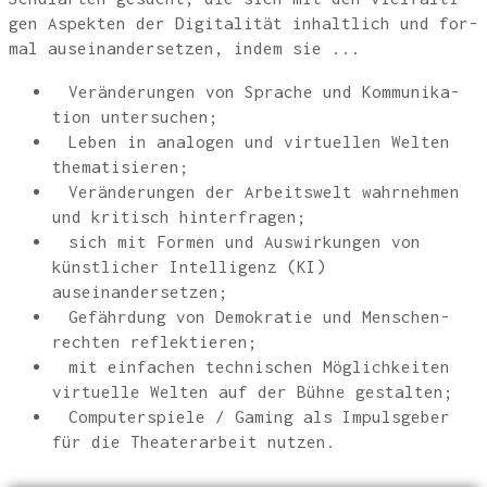
gen Aspek­ten der Digi­ta­li­tät inhalt­lich und for­
mal aus­ein­an­der­set­zen, indem sie ...
Ver­än­de­run­gen von Spra­che und Kom­mu­ni­ka­
ti­on untersuchen;
Leben in ana­lo­gen und vir­tu­el­len Wel­ten
thematisieren;
Ver­än­de­run­gen der Arbeits­welt wahr­neh­men
und kri­tisch hinterfragen;
sich mit For­men und Aus­wir­kun­gen von
künst­li­cher Intel­li­genz (KI)
auseinandersetzen;
Gefähr­dung von Demo­kra­tie und Men­schen­
rech­ten reflektieren;
mit ein­fa­chen tech­ni­schen Mög­lich­kei­ten
vir­tu­el­le Wel­ten auf der Büh­ne gestalten;
Com­pu­ter­spie­le / Gam­ing als Impuls­ge­ber
für die Thea­ter­ar­beit nutzen.