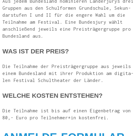
Aus jedem Bun­des­land nomi­nie­ren Län­der­ju­rys drei
Grup­pen aus den Schul­for­men Grund­schu­le, Sekun­
dar­stu­fen I und II für die enge­re Wahl um die
Teil­nah­me am Fes­ti­val. Eine Bun­des­ju­ry wählt
anschlie­ßend jeweils eine Preis­trä­ger­grup­pe pro
Bun­des­land aus.
WAS IST DER PREIS?
Die Teil­nah­me der Preis­trä­ger­grup­pe aus jeweils
einem Bun­des­land mit ihrer Pro­duk­ti­on am digi­ta­
len Fes­ti­val Schul­thea­ter der Länder.
WEL­CHE KOS­TEN ENTSTEHEN?
Die Teil­nah­me ist bis auf einen Eigen­be­trag von
80,- Euro pro Teilnehmer*in kostenfrei.