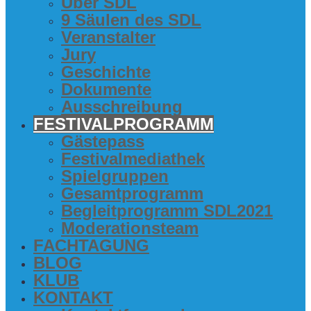
Über SDL
9 Säu­len des SDL
Ver­an­stal­ter
Jury
Geschich­te
Doku­men­te
Aus­schrei­bung
FES­TI­VAL­PRO­GRAMM
Gäs­te­pass
Fes­ti­val­me­dia­thek
Spiel­grup­pen
Gesamt­pro­gramm
Begleit­pro­gramm SDL2021
Mode­ra­ti­ons­team
FACH­TA­GUNG
BLOG
KLUB
KON­TAKT