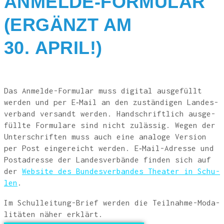
ANMEL­DE-FOR­MU­LAR
(ERGÄNZT AM
30. APRIL!)
Das Anmel­de-For­mu­lar muss digi­tal aus­ge­füllt
wer­den und per E‑Mail an den zustän­di­gen Lan­des­
ver­band ver­sandt wer­den. Hand­schrift­lich aus­ge­
füll­te For­mu­la­re sind nicht zuläs­sig. Wegen der
Unter­schrif­ten muss auch eine ana­lo­ge Ver­si­on
per Post ein­ge­reicht wer­den. E‑Mail-Adres­se und
Post­adres­se der Lan­des­ver­bän­de fin­den sich auf
der
Web­site des Bun­des­ver­ban­des Thea­ter in Schu­
len
.
Im Schul­lei­tung-Brief wer­den die Teil­nah­me-Moda­
li­tä­ten näher erklärt.