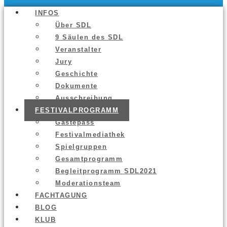
INFOS
Über SDL
9 Säu­len des SDL
Ver­an­stal­ter
Jury
Geschich­te
Doku­men­te
Aus­schrei­bung
FES­TI­VAL­PRO­GRAMM
Gäs­te­pass
Fes­ti­val­me­dia­thek
Spiel­grup­pen
Gesamt­pro­gramm
Begleit­pro­gramm SDL2021
Mode­ra­ti­ons­team
FACH­TA­GUNG
BLOG
KLUB