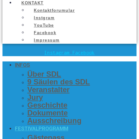
KON­TAKT
Kon­takt­fo­ru­mu­lar
Inst­gram
You­Tube
Face­book
Impres­sum
Instagram
Facebook
INFOS
Über SDL
9 Säu­len des SDL
Ver­an­stal­ter
Jury
Geschich­te
Doku­men­te
Aus­schrei­bung
FES­TI­VAL­PRO­GRAMM
Gäs­te­pass