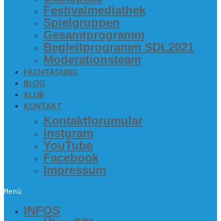
Fes­ti­val­me­dia­thek
Spiel­grup­pen
Gesamt­pro­gramm
Begleit­pro­gramm SDL2021
Mode­ra­ti­ons­team
FACH­TA­GUNG
BLOG
KLUB
KON­TAKT
Kon­takt­fo­ru­mu­lar
Inst­gram
You­Tube
Face­book
Impres­sum
Menü
INFOS