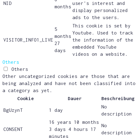
NID
user's interest and
months
display personalized
ads to the users.
This cookie is set by
5
Youtube. Used to track
months
VISITOR_INFO1_LIVE
the information of the
27
embedded YouTube
days
videos on a website.
Others
Others
Other uncategorized cookies are those that are
being analyzed and have not been classified into
a category as yet.
Cookie
Dauer
Beschreibung
No
BgUzynT
1 day
description
16 years 10 months
No
CONSENT
3 days 4 hours 17
description
minutes