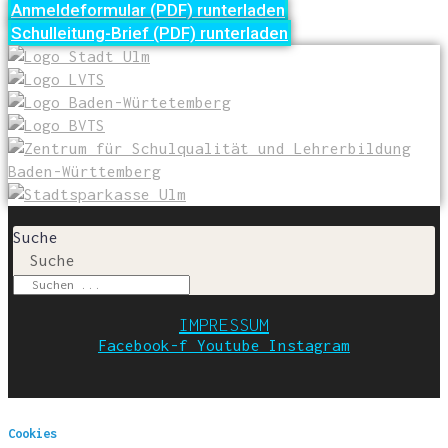
Anmel­de­for­mu­lar (PDF) runterladen
Schul­lei­tung-Brief (PDF) runterladen
Suche
Suche
IMPRESSUM
Facebook-f
Youtube
Instagram
Cookies