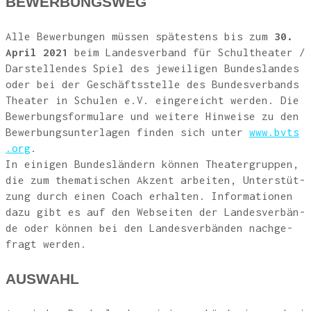
BEWER­BUNGS­WEG
Alle Bewer­bun­gen müs­sen spä­tes­tens bis zum
30.
April 2021
beim Lan­des­ver­band für Schul­thea­ter /
Dar­stel­len­des Spiel des jewei­li­gen Bun­des­lan­des
oder bei der Geschäfts­stel­le des Bun­des­ver­bands
Thea­ter in Schu­len e.V. ein­ge­reicht wer­den. Die
Bewer­bungs­for­mu­la­re und wei­te­re Hin­wei­se zu den
Bewer­bungs­un­ter­la­gen fin­den sich unter
www​.bvts​
.org
.
In eini­gen Bun­des­län­dern kön­nen Thea­ter­grup­pen,
die zum the­ma­ti­schen Akzent arbei­ten, Unter­stüt­
zung durch einen Coach erhal­ten. Infor­ma­tio­nen
dazu gibt es auf den Web­sei­ten der Lan­des­ver­bän­
de oder kön­nen bei den Lan­des­ver­bän­den nach­ge­
fragt werden.
AUS­WAHL