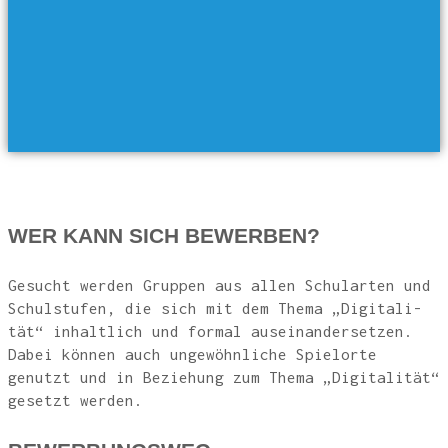
und Kör­per­lich­keit beein­flusst, damit die Wahr­neh­mung vo
sich selbst und der Welt grund­le­gend ver­än­dert, ihnen gl
zei­tig aber auch die Mög­lich­keit bie­tet, vir­tu­el­le Wel­te
aktiv zu gestalten.
WER KANN SICH BEWERBEN?
Gesucht wer­den Grup­pen aus allen Schul­ar­ten und
Schul­stu­fen, die sich mit dem The­ma „Digi­ta­li­
tät“ inhalt­lich und for­mal aus­ein­an­der­set­zen.
Dabei kön­nen auch unge­wöhn­li­che Spiel­or­te
genutzt und in Bezie­hung zum The­ma „Digi­ta­li­tät“
gesetzt werden.