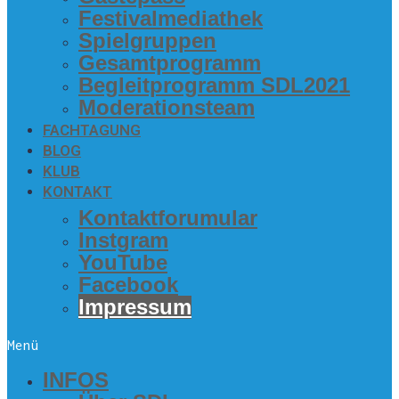
Fes­ti­val­me­dia­thek
Spiel­grup­pen
Gesamt­pro­gramm
Begleit­pro­gramm SDL2021
Mode­ra­ti­ons­team
FACH­TA­GUNG
BLOG
KLUB
KON­TAKT
Kon­takt­fo­ru­mu­lar
Inst­gram
You­Tube
Face­book
Impres­sum
Menü
INFOS