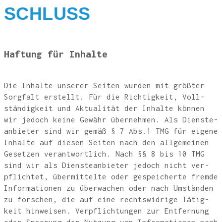
SCHLUSS
Haf­tung für Inhalte
Die Inhal­te unse­rer Sei­ten wur­den mit größ­ter
Sorg­falt erstellt. Für die Rich­tig­keit, Voll­
stän­dig­keit und Aktua­li­tät der Inhal­te kön­nen
wir jedoch kei­ne Gewähr über­neh­men. Als Diens­te­
an­bie­ter sind wir gemäß § 7 Abs.1 TMG für eige­ne
Inhal­te auf die­sen Sei­ten nach den all­ge­mei­nen
Geset­zen ver­ant­wort­lich. Nach §§ 8 bis 10 TMG
sind wir als Diens­te­an­bie­ter jedoch nicht ver­
pflich­tet, über­mit­tel­te oder gespei­cher­te frem­de
Infor­ma­tio­nen zu über­wa­chen oder nach Umstän­den
zu for­schen, die auf eine rechts­wid­ri­ge Tätig­
keit hin­wei­sen. Ver­pflich­tun­gen zur Ent­fer­nung