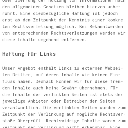
oder Sper­rung der Nut­zung von Infor­ma­tio­nen nach
den all­ge­mei­nen Geset­zen blei­ben hier­von unbe­
rührt. Eine dies­be­züg­li­che Haf­tung ist jedoch
erst ab dem Zeit­punkt der Kennt­nis einer kon­kre­
ten Rechts­ver­let­zung mög­lich. Bei Bekannt­wer­den
von ent­spre­chen­den Rechts­ver­let­zun­gen wer­den wir
die­se Inhal­te umge­hend entfernen.
Haf­tung für Links
Unser Ange­bot ent­hält Links zu exter­nen Web­sei­
ten Drit­ter, auf deren Inhal­te wir kei­nen Ein­
fluss haben. Des­halb kön­nen wir für die­se frem­
den Inhal­te auch kei­ne Gewähr über­neh­men. Für
die Inhal­te der ver­link­ten Sei­ten ist stets der
jewei­li­ge Anbie­ter oder Betrei­ber der Sei­ten
ver­ant­wort­lich. Die ver­link­ten Sei­ten wur­den zum
Zeit­punkt der Ver­lin­kung auf mög­li­che Rechts­ver­
stö­ße über­prüft. Rechts­wid­ri­ge Inhal­te waren zum
Zeit­punkt der Ver­lin­kung nicht erkenn­bar. Eine