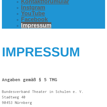
Kon­takt­fo­ru­mu­lar
Inst­gram
You­Tube
Face­book
Impres­sum
IMPRES­SUM
Anga­ben gemäß § 5 TMG
Bun­des­ver­band Thea­ter in Schu­len e. V.
Stadt­weg 40
90453 Nürn­berg