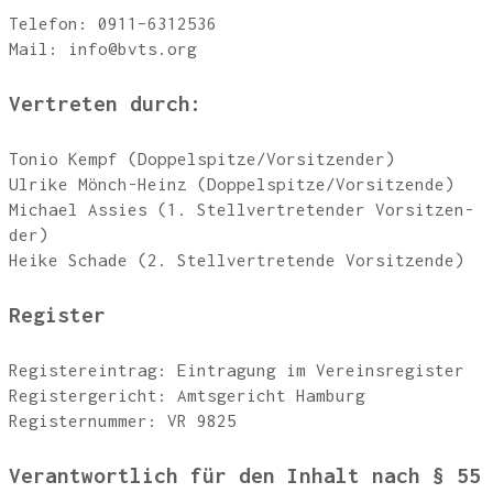
Tele­fon: 0911–6312536
Mail: info@bvts.org
Ver­tre­ten durch:
Tonio Kempf (Doppelspitze/Vorsitzender)
Ulri­ke Mönch-Heinz (Doppelspitze/Vorsitzende)
Micha­el Assies (1. Stell­ver­tre­ten­der Vor­sit­zen­
der)
Hei­ke Scha­de (2. Stell­ver­tre­ten­de Vorsitzende)
Regis­ter
Regis­ter­ein­trag: Ein­tra­gung im Ver­eins­re­gis­ter
Regis­ter­ge­richt: Amts­ge­richt Ham­burg
Regis­ter­num­mer: VR 9825
Ver­ant­wort­lich für den Inhalt nach § 55