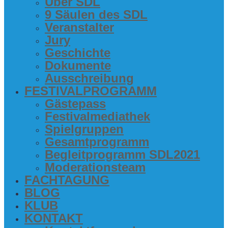
Über SDL
9 Säu­len des SDL
Ver­an­stal­ter
Jury
Geschich­te
Doku­men­te
Aus­schrei­bung
FES­TI­VAL­PRO­GRAMM
Gäs­te­pass
Fes­ti­val­me­dia­thek
Spiel­grup­pen
Gesamt­pro­gramm
Begleit­pro­gramm SDL2021
Mode­ra­ti­ons­team
FACH­TA­GUNG
BLOG
KLUB
KON­TAKT