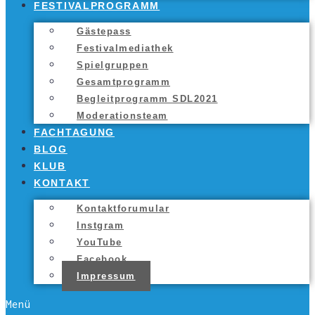
FES­TI­VAL­PRO­GRAMM
Gäs­te­pass
Fes­ti­val­me­dia­thek
Spiel­grup­pen
Gesamt­pro­gramm
Begleit­pro­gramm SDL2021
Mode­ra­ti­ons­team
FACH­TA­GUNG
BLOG
KLUB
KON­TAKT
Kon­takt­fo­ru­mu­lar
Inst­gram
You­Tube
Face­book
Impres­sum
Menü