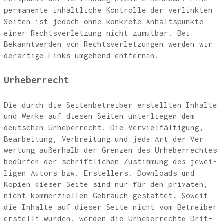
per­ma­nen­te inhalt­li­che Kon­trol­le der ver­link­ten
Sei­ten ist jedoch ohne kon­kre­te Anhalts­punk­te
einer Rechts­ver­let­zung nicht zumut­bar. Bei
Bekannt­wer­den von Rechts­ver­let­zun­gen wer­den wir
der­ar­ti­ge Links umge­hend entfernen.
Urhe­ber­recht
Die durch die Sei­ten­be­trei­ber erstell­ten Inhal­te
und Wer­ke auf die­sen Sei­ten unter­lie­gen dem
deut­schen Urhe­ber­recht. Die Ver­viel­fäl­ti­gung,
Bear­bei­tung, Ver­brei­tung und jede Art der Ver­
wer­tung außer­halb der Gren­zen des Urhe­ber­rech­tes
bedür­fen der schrift­li­chen Zustim­mung des jewei­
li­gen Autors bzw. Erstel­lers. Down­loads und
Kopien die­ser Sei­te sind nur für den pri­va­ten,
nicht kom­mer­zi­el­len Gebrauch gestat­tet. Soweit
die Inhal­te auf die­ser Sei­te nicht vom Betrei­ber
erstellt wur­den, wer­den die Urhe­ber­rech­te Drit­