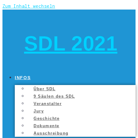
Zum Inhalt wechseln
SDL 2021
INFOS
Über SDL
9 Säu­len des SDL
Ver­an­stal­ter
Jury
Geschich­te
Doku­men­te
Aus­schrei­bung