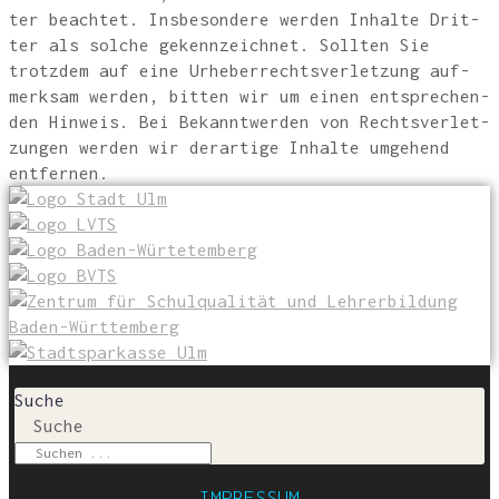
ter beach­tet. Ins­be­son­de­re wer­den Inhal­te Drit­
ter als sol­che gekenn­zeich­net. Soll­ten Sie
trotz­dem auf eine Urhe­ber­rechts­ver­let­zung auf­
merk­sam wer­den, bit­ten wir um einen ent­spre­chen­
den Hin­weis. Bei Bekannt­wer­den von Rechts­ver­let­
zun­gen wer­den wir der­ar­ti­ge Inhal­te umge­hend
entfernen.
Suche
Suche
IMPRESSUM