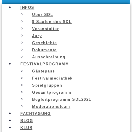
INFOS
Über SDL
9 Säu­len des SDL
Ver­an­stal­ter
Jury
Geschich­te
Doku­men­te
Aus­schrei­bung
FES­TI­VAL­PRO­GRAMM
Gäs­te­pass
Fes­ti­val­me­dia­thek
Spiel­grup­pen
Gesamt­pro­gramm
Begleit­pro­gramm SDL2021
Mode­ra­ti­ons­team
FACH­TA­GUNG
BLOG
KLUB