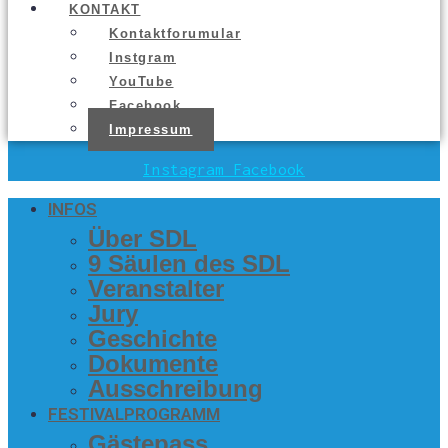
KON­TAKT
Kon­takt­fo­ru­mu­lar
Inst­gram
You­Tube
Face­book
Impres­sum
Instagram
Facebook
INFOS
Über SDL
9 Säu­len des SDL
Ver­an­stal­ter
Jury
Geschich­te
Doku­men­te
Aus­schrei­bung
FES­TI­VAL­PRO­GRAMM
Gäs­te­pass