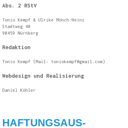
Abs. 2 RStV
Tonio Kempf & Ulri­ke Mönch-Heinz
Stadt­weg 40
90459 Nürn­berg
Redak­ti­on
Tonio Kempf (Mail: toniokempf@gmail.com)
Web­de­sign und Realisierung
Dani­el Köhler
HAF­TUNGS­AUS­