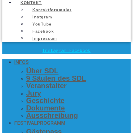
KON­TAKT
Kon­takt­fo­ru­mu­lar
Inst­gram
You­Tube
Face­book
Impres­sum
Instagram
Facebook
INFOS
Über SDL
9 Säu­len des SDL
Ver­an­stal­ter
Jury
Geschich­te
Doku­men­te
Aus­schrei­bung
FES­TI­VAL­PRO­GRAMM
Gäs­te­pass