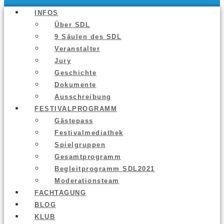
INFOS
Über SDL
9 Säu­len des SDL
Ver­an­stal­ter
Jury
Geschich­te
Doku­men­te
Aus­schrei­bung
FES­TI­VAL­PRO­GRAMM
Gäs­te­pass
Fes­ti­val­me­dia­thek
Spiel­grup­pen
Gesamt­pro­gramm
Begleit­pro­gramm SDL2021
Mode­ra­ti­ons­team
FACH­TA­GUNG
BLOG
KLUB