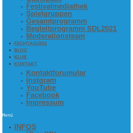
Fes­ti­val­me­dia­thek
Spiel­grup­pen
Gesamt­pro­gramm
Begleit­pro­gramm SDL2021
Mode­ra­ti­ons­team
FACH­TA­GUNG
BLOG
KLUB
KON­TAKT
Kon­takt­fo­ru­mu­lar
Inst­gram
You­Tube
Face­book
Impres­sum
Menü
INFOS