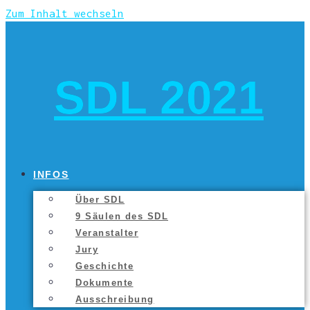
Zum Inhalt wechseln
SDL 2021
INFOS
Über SDL
9 Säu­len des SDL
Ver­an­stal­ter
Jury
Geschich­te
Doku­men­te
Aus­schrei­bung