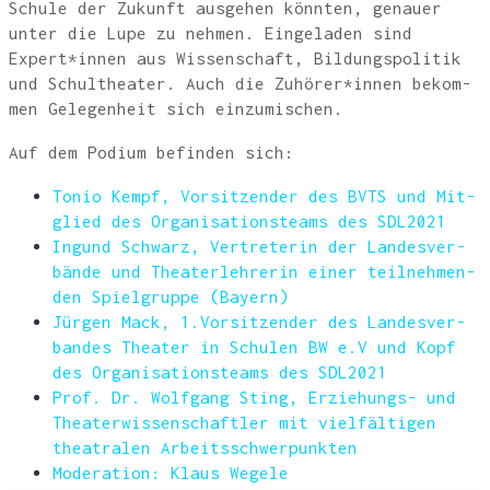
Schu­le der Zukunft aus­ge­hen könn­ten, genau­er
unter die Lupe zu neh­men. Ein­ge­la­den sind
Expert*innen aus Wis­sen­schaft, Bil­dungs­po­li­tik
und Schul­thea­ter. Auch die Zuhörer*innen bekom­
men Gele­gen­heit sich einzumischen.
Auf dem Podi­um befin­den sich:
Tonio Kempf, Vor­sit­zen­der des BVTS und Mit­
glied des Orga­ni­sa­ti­ons­teams des SDL2021
Ingund Schwarz, Ver­tre­te­rin der Lan­des­ver­
bän­de und Thea­ter­leh­re­rin einer teil­neh­men­
den Spiel­grup­pe (Bay­ern)
Jür­gen Mack, 1.Vorsitzender des Lan­des­ver­
ban­des Thea­ter in Schu­len BW e.V und Kopf
des Orga­ni­sa­ti­ons­teams des SDL2021
Prof. Dr. Wolf­gang Sting, Erzie­hungs- und
Thea­ter­wis­sen­schaft­ler mit viel­fäl­ti­gen
thea­tra­len Arbeitsschwerpunkten
Mode­ra­ti­on: Klaus Wegele