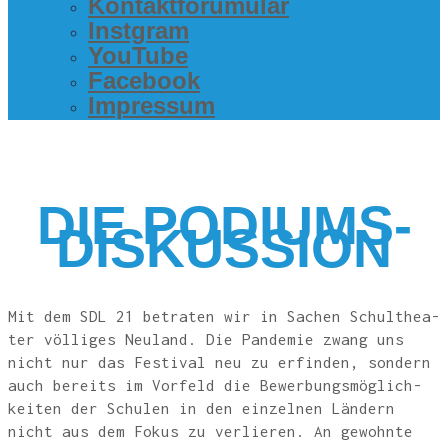
Kon­takt­fo­ru­mu­lar
Inst­gram
You­Tube
Face­book
Impres­sum
DIE PODI­UMS­
DIS­KUS­SI­ON
Mit dem SDL 21 betra­ten wir in Sachen Schul­thea­
ter völ­li­ges Neu­land. Die Pan­de­mie zwang uns
nicht nur das Fes­ti­val neu zu erfin­den, son­dern
auch bereits im Vor­feld die Bewer­bungs­mög­lich­
kei­ten der Schu­len in den ein­zel­nen Län­dern
nicht aus dem Fokus zu ver­lie­ren. An gewohn­te