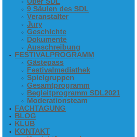
Über SDL
9 Säu­len des SDL
Ver­an­stal­ter
Jury
Geschich­te
Doku­men­te
Aus­schrei­bung
FES­TI­VAL­PRO­GRAMM
Gäs­te­pass
Fes­ti­val­me­dia­thek
Spiel­grup­pen
Gesamt­pro­gramm
Begleit­pro­gramm SDL2021
Mode­ra­ti­ons­team
FACH­TA­GUNG
BLOG
KLUB
KON­TAKT