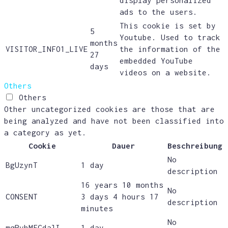
display personalized
ads to the users.
This cookie is set by
5
Youtube. Used to track
months
VISITOR_INFO1_LIVE
the information of the
27
embedded YouTube
days
videos on a website.
Others
Others
Other uncategorized cookies are those that are
being analyzed and have not been classified into
a category as yet.
Cookie
Dauer
Beschreibung
No
BgUzynT
1 day
description
16 years 10 months
No
CONSENT
3 days 4 hours 17
description
minutes
No
mqPvhMFCdalI
1 day