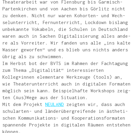
Thea­ter­ar­beit war von Flens­burg bis Gar­misch-
Par­ten­kir­chen und von Aachen bis Gör­litz nicht
zu den­ken. Nicht nur waren Kohor­ten- und Wech­
sel­un­ter­richt, Fern­un­ter­richt, Lock­down bis­lang
unbe­kann­te Voka­beln, die Schu­len in Deutsch­land
waren auch in Sachen Digi­ta­li­sie­rung alles ande­
re als Vor­rei­ter. Wir fan­den uns alle „ins kal­te
Was­ser gewor­fen“ und es blieb uns nichts anders
übrig als zu schwim­men.
Im Herbst bot der BVTS im Rah­men der Fach­ta­gung
zum The­ma „Digi­ta­li­tät“ inter­es­sier­ten
Kolleg*innen ele­men­ta­re Werk­zeu­ge (tools) an,
wie Thea­ter­un­ter­richt auch in digi­ta­len For­ma­ten
mög­lich sein kann. Bei­spiel­haf­te Work­shops zeig­
ten (Aus)Wege aus der Situa­ti­on.
Mit dem Pro­jekt
NEU­LAND
zeig­ten wir, dass auch
schul­ar­ten- und län­der­über­grei­fen­de in ästhe­ti­
schen Kom­mu­ni­ka­ti­ons- und Koope­ra­ti­ons­for­ma­ten
span­nen­de Pro­jek­te in digi­ta­len Räu­men ent­ste­hen
kön­nen.