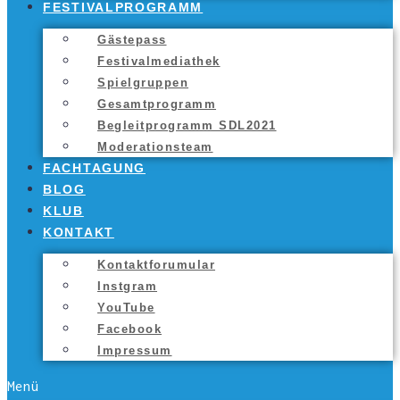
FES­TI­VAL­PRO­GRAMM
Gäs­te­pass
Fes­ti­val­me­dia­thek
Spiel­grup­pen
Gesamt­pro­gramm
Begleit­pro­gramm SDL2021
Mode­ra­ti­ons­team
FACH­TA­GUNG
BLOG
KLUB
KON­TAKT
Kon­takt­fo­ru­mu­lar
Inst­gram
You­Tube
Face­book
Impres­sum
Menü