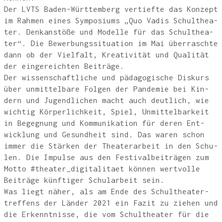
Der LVTS Baden-Würt­tem­berg ver­tief­te das Kon­zept
im Rah­men eines Sym­po­si­ums „Quo Vadis Schul­thea­
ter. Denk­an­stö­ße und Model­le für das Schul­thea­
ter“. Die Bewer­bungs­si­tua­ti­on im Mai über­rasch­te
dann ob der Viel­falt, Krea­ti­vi­tät und Qua­li­tät
der ein­ge­reich­ten Bei­trä­ge.
Der wis­sen­schaft­li­che und päd­ago­gi­sche Dis­kurs
über unmit­tel­ba­re Fol­gen der Pan­de­mie bei Kin­
dern und Jugend­li­chen macht auch deut­lich, wie
wich­tig Kör­per­lich­keit, Spiel, Unmit­tel­bar­keit
in Begeg­nung und Kom­mu­ni­ka­ti­on für deren Ent­
wick­lung und Gesund­heit sind. Das waren schon
immer die Stär­ken der Thea­ter­ar­beit in den Schu­
len. Die Impul­se aus den Fes­ti­val­bei­trä­gen zum
Mot­to #theater_digitalitaet kön­nen wert­vol­le
Bei­trä­ge künf­ti­ger Schul­ar­beit sein.
Was liegt näher, als am Ende des Schul­thea­ter­
tref­fens der Län­der 2021 ein Fazit zu zie­hen und
die Erkennt­nis­se, die vom Schul­thea­ter für die